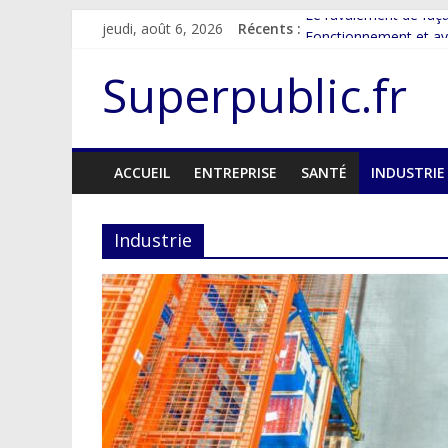
Passer
Le ravalement de façad
jeudi, août 6, 2026
Récents :
au
Fonctionnement et av
contenu
Comment réaliser un
Superpublic.fr
Les étapes et les ava
Fonctionnement et ava
ACCUEIL
ENTREPRISE
SANTÉ
INDUSTRIE
Industrie