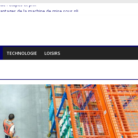
e : étapes et prix
antages de la machine de mise sous pli
e démarche RSE ?
ntages de la numérisation documentaire.
ntages de la gestion de flotte par géolocalisation
TECHNOLOGIE
LOISIRS