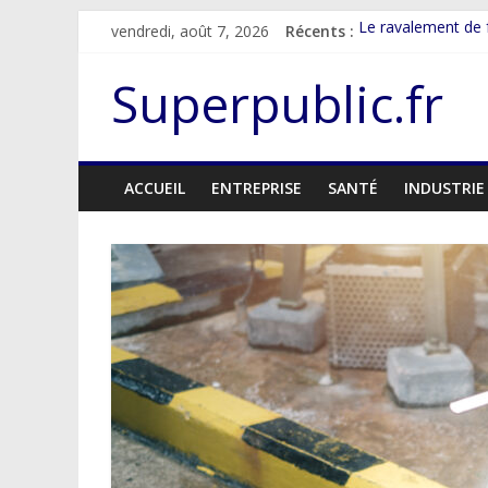
Passer
vendredi, août 7, 2026
Récents :
Le ravalement de f
au
Fonctionnement et
contenu
Comment réaliser
Superpublic.fr
Les étapes et les
Fonctionnement et 
ACCUEIL
ENTREPRISE
SANTÉ
INDUSTRIE