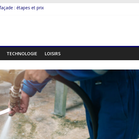
açade : étapes et prix
 avantages de la machine de mise sous pli
 une démarche RSE ?
 avantages de la numérisation documentaire.
avantages de la gestion de flotte par géolocalisation
TECHNOLOGIE
LOISIRS